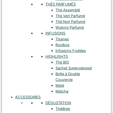
THÉS PARFUMÉS
Thé Assemblé
Thé Vert Parfumé
Thé Noir Parfumé
Wulong Parfumé
INFUSIONS
Tisanes
Rooibos
Infusions Fruitées
HIGHLIGHTS
Thé BIO
Sachet Surenveloppé
Boîte à Double
Couvercle
Maté
Matcha
ACCESSOIRES
DÉGUSTATION
Théières