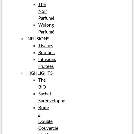
Thé
Noir
Parfumé
Wulong
Parfumé
INFUSIONS
Tisanes
Rooibos
Infusions
Fruitées
HIGHLIGHTS
Thé
BIO
Sachet
Surenveloppé
Boîte
à
Double
Couvercle