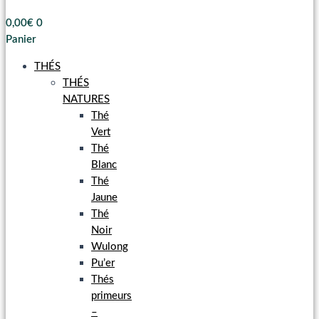
0,00
€
0
Panier
THÉS
THÉS
NATURES
Thé
Vert
Thé
Blanc
Thé
Jaune
Thé
Noir
Wulong
Pu’er
Thés
primeurs
–