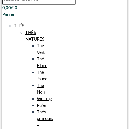
0,00
€
0
Panier
THÉS
THÉS
NATURES
Thé
Vert
Thé
Blanc
Thé
Jaune
Thé
Noir
Wulong
Pu’er
Thés
primeurs
–