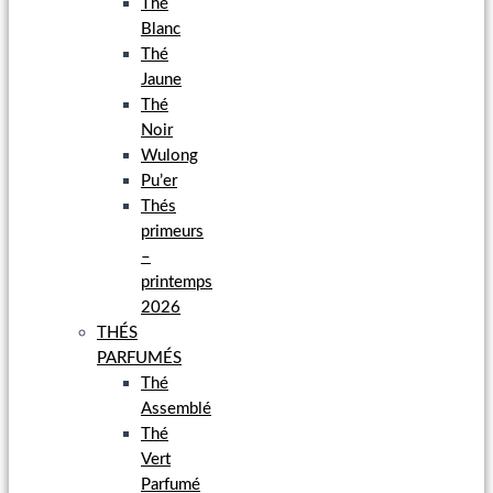
Thé
Blanc
Thé
Jaune
Thé
Noir
Wulong
Pu’er
Thés
primeurs
–
printemps
2026
THÉS
PARFUMÉS
Thé
Assemblé
Thé
Vert
Parfumé