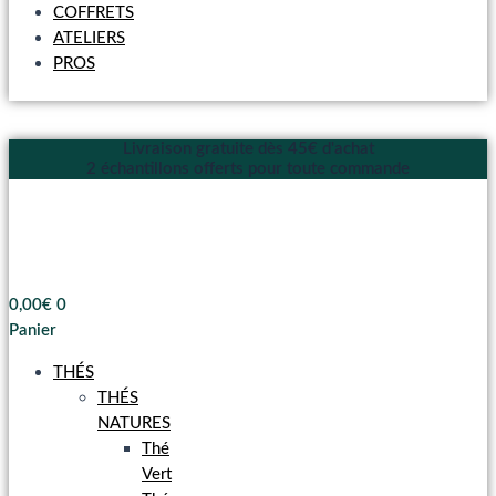
COFFRETS
ATELIERS
PROS
Livraison gratuite dès 45€ d'achat
2 échantillons offerts pour toute commande
0,00
€
0
Panier
THÉS
THÉS
NATURES
Thé
Vert