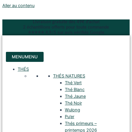
Aller au contenu
Livraison gratuite dès 49€ d'achat
2 échantillons offerts pour toute commande
⭐⭐⭐⭐⭐ 4,9/5 sur avis vérifiés Google
MENU
MENU
THÉS
THÉS NATURES
Thé Vert
Thé Blanc
Thé Jaune
Thé Noir
Wulong
Pu’er
Thés primeurs –
printemps 2026