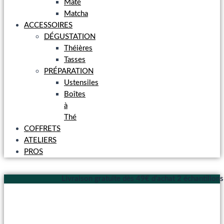
Maté
Matcha
ACCESSOIRES
DÉGUSTATION
Théières
Tasses
PRÉPARATION
Ustensiles
Boîtes
à
Thé
COFFRETS
ATELIERS
PROS
Livraison gratuite dès 49€ d'achat
2 échantillon