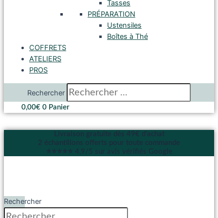
Tasses
PRÉPARATION
Ustensiles
Boîtes à Thé
COFFRETS
ATELIERS
PROS
Rechercher
0,00
€
0
Panier
Livraison gratuite dès 49€ d'achat
2 échantillons offerts pour toute commande
⭐⭐⭐⭐⭐ 4,9/5 sur avis vérifiés Google
Rechercher