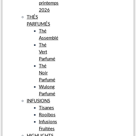
printemps
2026
THÉS
PARFUMÉS
Thé
Assemblé
Thé
Vert
Parfumé
Thé
Noir
Parfumé
Wulong
Parfumé
INFUSIONS
Tisanes
Rooibos
Infusions
Fruitées
HIGHLIGHTS