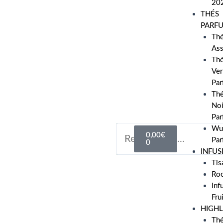
20
THÉS
PARF
Th
As
Th
Ver
Par
Th
Noi
Par
Wu
0,00
€
Par
0
INFUS
Tis
Ro
Inf
Fru
HIGHL
Th