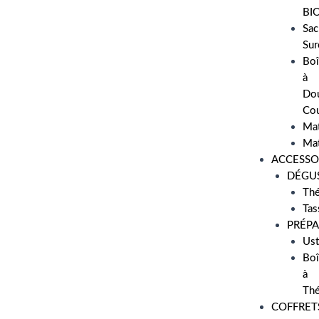
BI
Sac
Sur
Boî
à
Do
Cou
Ma
Ma
ACCESSO
DÉGU
Thé
Tas
PRÉPA
Ust
Boî
à
Th
COFFRET