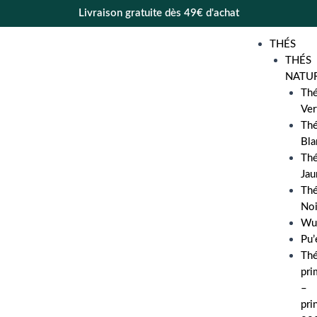
Livraison gratuite dès 49€ d'achat
THÉS
THÉS
NATU
Th
Ver
Th
Bla
Th
Jau
Th
Noi
Wu
Pu’
Th
pri
–
pri