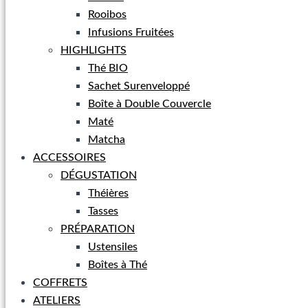
Rooibos
Infusions Fruitées
HIGHLIGHTS
Thé BIO
Sachet Surenveloppé
Boîte à Double Couvercle
Maté
Matcha
ACCESSOIRES
DÉGUSTATION
Théières
Tasses
PRÉPARATION
Ustensiles
Boîtes à Thé
COFFRETS
ATELIERS