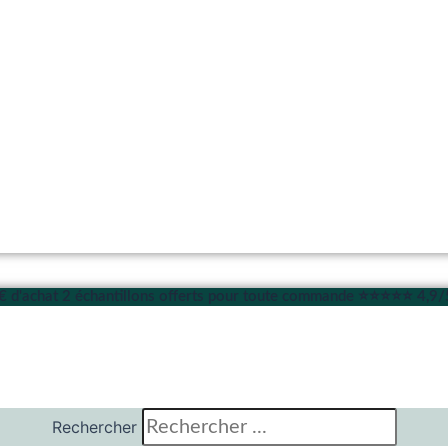
9€ d'achat
2 échantillons offerts pour toute commande
⭐⭐⭐⭐⭐ 4,9/5 
Rechercher