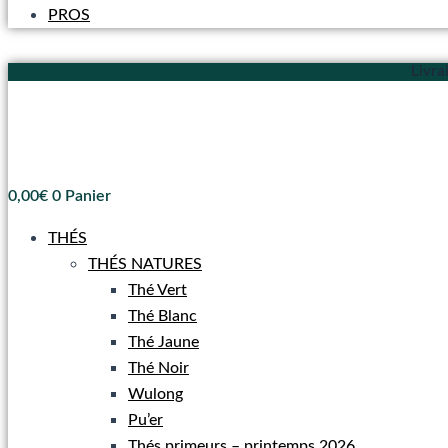
PROS
Livra
0,00
€
0
Panier
THÉS
THÉS NATURES
Thé Vert
Thé Blanc
Thé Jaune
Thé Noir
Wulong
Pu’er
Thés primeurs – printemps 2026