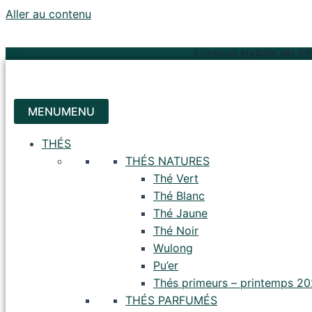
Aller au contenu
Livraison gratuite dès 4
MENU
MENU
THÉS
THÉS NATURES
Thé Vert
Thé Blanc
Thé Jaune
Thé Noir
Wulong
Pu’er
Thés primeurs – printemps 2
THÉS PARFUMÉS