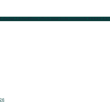
9€ d'achat
2 échantillons offerts pour toute commande
⭐⭐⭐⭐⭐ 4,9/5 
026