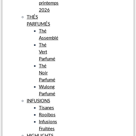
printemps
2026
THÉS
PARFUMÉS
Thé
Assemblé
Thé
Vert
Parfumé
Thé
Noir
Parfumé
Wulong
Parfumé
INFUSIONS
Tisanes
Rooibos
Infusions
Fruitées
HIGHLIGHTS