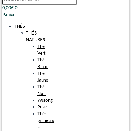
0,00
€
0
Panier
THÉS
THÉS
NATURES
Thé
Vert
Thé
Blanc
Thé
Jaune
Thé
Noir
Wulong
Pu’er
Thés
primeurs
–