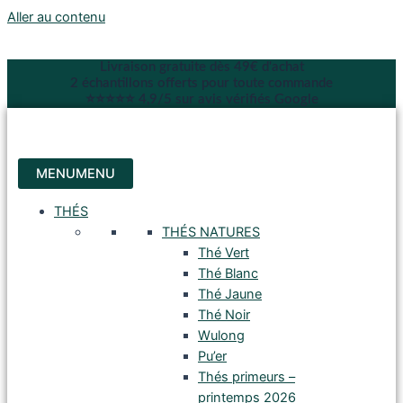
Aller au contenu
Livraison gratuite dès 49€ d'achat
2 échantillons offerts pour toute commande
⭐⭐⭐⭐⭐ 4,9/5 sur avis vérifiés Google
MENU
MENU
THÉS
THÉS NATURES
Thé Vert
Thé Blanc
Thé Jaune
Thé Noir
Wulong
Pu’er
Thés primeurs –
printemps 2026