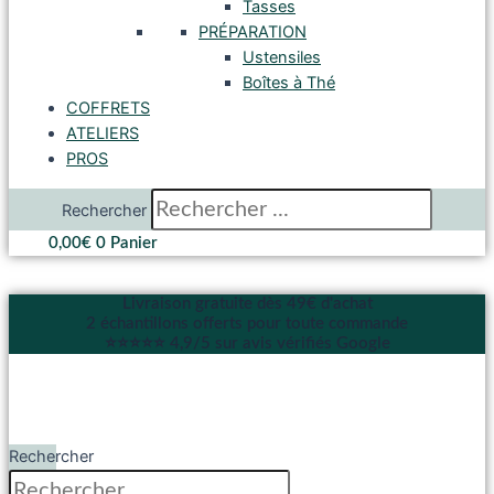
Tasses
PRÉPARATION
Ustensiles
Boîtes à Thé
COFFRETS
ATELIERS
PROS
Rechercher
0,00
€
0
Panier
Livraison gratuite dès 49€ d'achat
2 échantillons offerts pour toute commande
⭐⭐⭐⭐⭐ 4,9/5 sur avis vérifiés Google
Rechercher