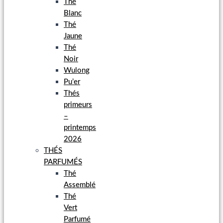
Thé
Blanc
Thé
Jaune
Thé
Noir
Wulong
Pu’er
Thés
primeurs
–
printemps
2026
THÉS
PARFUMÉS
Thé
Assemblé
Thé
Vert
Parfumé