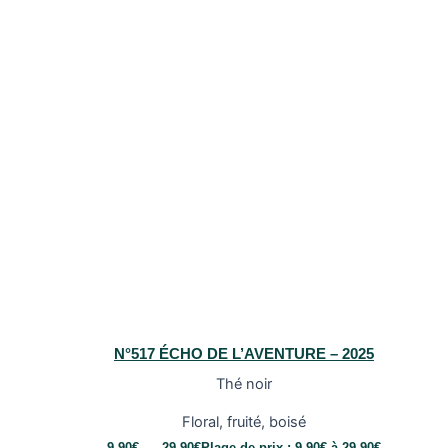
N°517 ÉCHO DE L’AVENTURE – 2025
Thé noir
Floral, fruité, boisé
9,90
€
–
29,90
€
Plage de prix : 9,90€ à 29,90€