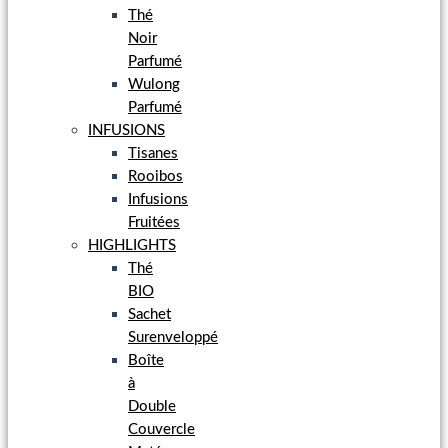
Thé
Noir
Parfumé
Wulong
Parfumé
INFUSIONS
Tisanes
Rooibos
Infusions
Fruitées
HIGHLIGHTS
Thé
BIO
Sachet
Surenveloppé
Boîte
à
Double
Couvercle