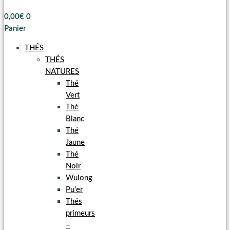
0,00
€
0
Panier
THÉS
THÉS
NATURES
Thé
Vert
Thé
Blanc
Thé
Jaune
Thé
Noir
Wulong
Pu’er
Thés
primeurs
–