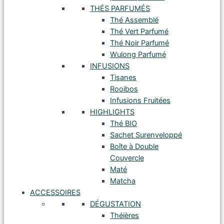
THÉS PARFUMÉS
Thé Assemblé
Thé Vert Parfumé
Thé Noir Parfumé
Wulong Parfumé
INFUSIONS
Tisanes
Rooibos
Infusions Fruitées
HIGHLIGHTS
Thé BIO
Sachet Surenveloppé
Boîte à Double
Couvercle
Maté
Matcha
ACCESSOIRES
DÉGUSTATION
Théières