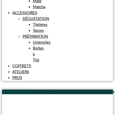
Maté
Matcha
ACCESSOIRES
DÉGUSTATION
Théières
Tasses
PRÉPARATION
Ustensiles
Boîtes
à
Thé
COFFRETS
ATELIERS
PROS
Livraison gratuite dès 49€ d'achat
2 échantillon