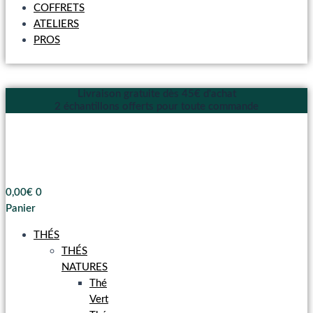
COFFRETS
ATELIERS
PROS
Livraison gratuite dès 45€ d'achat
2 échantillons offerts pour toute commande
0,00
€
0
Panier
THÉS
THÉS
NATURES
Thé
Vert