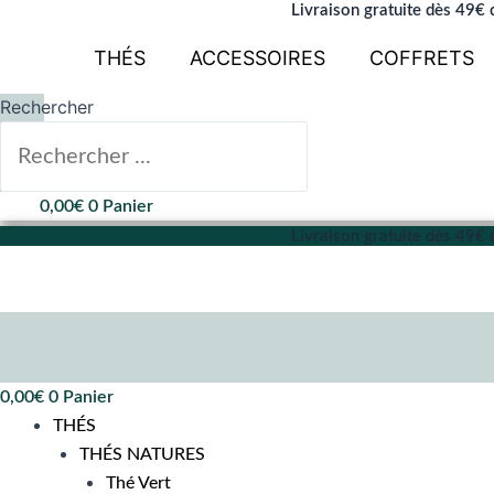
Aller
Livraison gratuite dès 49€ 
au
THÉS
ACCESSOIRES
COFFRETS
contenu
Rechercher
0,00
€
0
Panier
Livraison gratuite dès 49€ 
0,00
€
0
Panier
THÉS
THÉS NATURES
Thé Vert