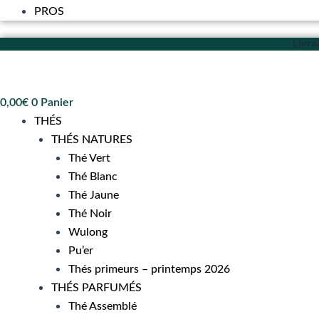
PROS
Livra
0,00
€
0
Panier
THÉS
THÉS NATURES
Thé Vert
Thé Blanc
Thé Jaune
Thé Noir
Wulong
Pu’er
Thés primeurs – printemps 2026
THÉS PARFUMÉS
Thé Assemblé