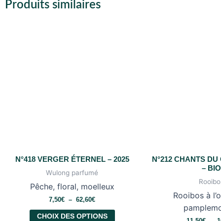
Produits similaires
N°418 VERGER ÉTERNEL – 2025
N°212 CHANTS DU
– BI
Wulong parfumé
Rooibo
Pêche, floral, moelleux
Rooibos à l’
7,50
€
–
62,60
€
pamplemo
CHOIX DES OPTIONS
11,50
€
–
1