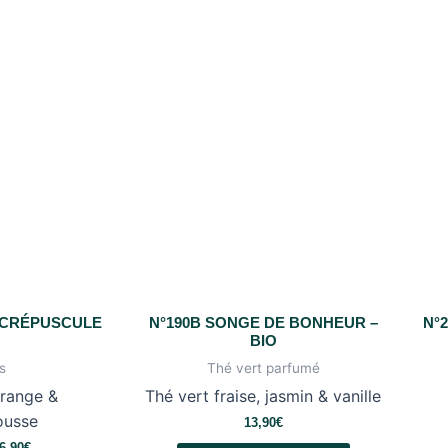
 CRÉPUSCULE
N°190B SONGE DE BONHEUR –
N°
O
BIO
s
Thé vert parfumé
orange &
Thé vert fraise, jasmin & vanille
usse
13,90
€
6,90
€