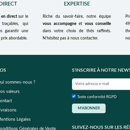
DIRECT
EXPERTISE
 en direct
sur le
Riche du savoir-faire, notre équipe
Pr
 traçables, qui
vous accompagne
et
vous conseille
49
s garantir une
dans votre choix de thés raffinés.
th
prix abordable.
N’hésitez pas à nous contacter.
no
POS
S'INSCRIRE À NOTRE NEW
ui sommes-nous ?
os valeurs
Texte conformité RGPD
ontact
M'ABONNER
ivraisons
entions Légales
SUIVEZ-NOUS SUR LES R
onditions Générales de Vente