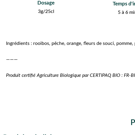
Dosage
Temps d'i
3g/25cl
5 à 6 m
Ingrédients : rooibos, pêche, orange, fleurs de souci, pomme, 
———
Produit certifié Agriculture Biologique par CERTIPAQ BIO : FR-
P