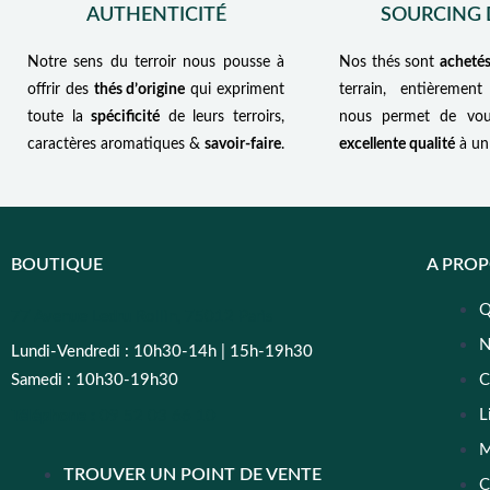
AUTHENTICITÉ
SOURCING 
Notre sens du terroir nous pousse à
Nos thés sont
achetés
offrir des
thés d’origine
qui expriment
terrain, entièrement
toute la
spécificité
de leurs terroirs,
nous permet de vou
caractères aromatiques &
savoir-faire
.
excellente qualité
à un 
BOUTIQUE
A PRO
Q
77 Avenue Ledru Rollin, 75012 Paris
N
Lundi-Vendredi : 10h30-14h | 15h-19h30
Samedi : 10h30-19h30
C
L
Téléphone :
09 52 03 66 10
M
TROUVER UN POINT DE VENTE
C