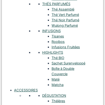
THÉS PARFUMÉS
Thé Assemblé
Thé Vert Parfumé
Thé Noir Parfumé
Wulong Parfumé
INFUSIONS
Tisanes
Rooibos
Infusions Fruitées
HIGHLIGHTS
Thé BIO
Sachet Surenveloppé
Boîte à Double
Couvercle
Maté
Matcha
ACCESSOIRES
DÉGUSTATION
Théières