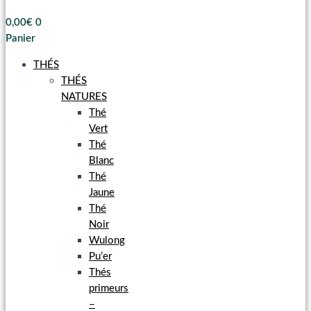
0,00
€
0
Panier
THÉS
THÉS
NATURES
Thé
Vert
Thé
Blanc
Thé
Jaune
Thé
Noir
Wulong
Pu’er
Thés
primeurs
–