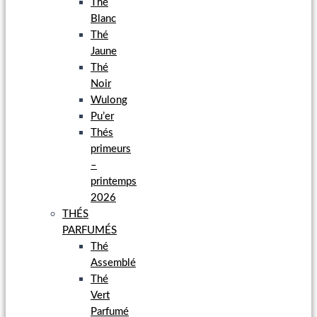
Thé
Blanc
Thé
Jaune
Thé
Noir
Wulong
Pu’er
Thés
primeurs
–
printemps
2026
THÉS
PARFUMÉS
Thé
Assemblé
Thé
Vert
Parfumé