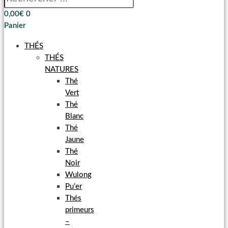
0,00
€
0
Panier
THÉS
THÉS
NATURES
Thé
Vert
Thé
Blanc
Thé
Jaune
Thé
Noir
Wulong
Pu’er
Thés
primeurs
–