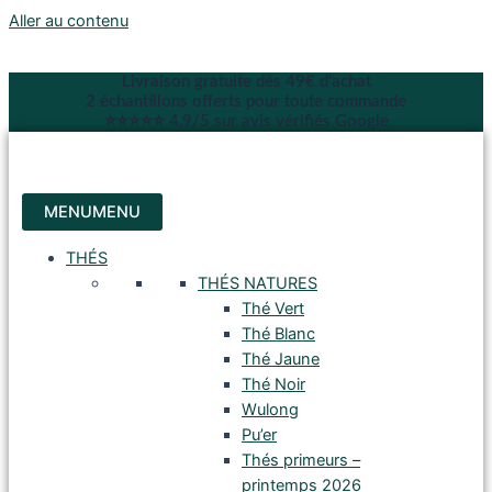
Aller au contenu
Livraison gratuite dès 49€ d'achat
2 échantillons offerts pour toute commande
⭐⭐⭐⭐⭐ 4,9/5 sur avis vérifiés Google
MENU
MENU
THÉS
THÉS NATURES
Thé Vert
Thé Blanc
Thé Jaune
Thé Noir
Wulong
Pu’er
Thés primeurs –
printemps 2026