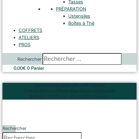
Tasses
PRÉPARATION
Ustensiles
Boîtes à Thé
COFFRETS
ATELIERS
PROS
Rechercher
0,00
€
0
Panier
Livraison gratuite dès 49€ d'achat
2 échantillons offerts pour toute commande
⭐⭐⭐⭐⭐ 4,9/5 sur avis vérifiés Google
Rechercher