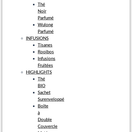
Thé
Noir
Parfumé
Wulong
Parfumé
INFUSIONS
Tisanes
Rooibos
Infusions
Fruitées
HIGHLIGHTS
Thé
BIO
Sachet
Surenveloppé
Boîte
à
Double
Couvercle