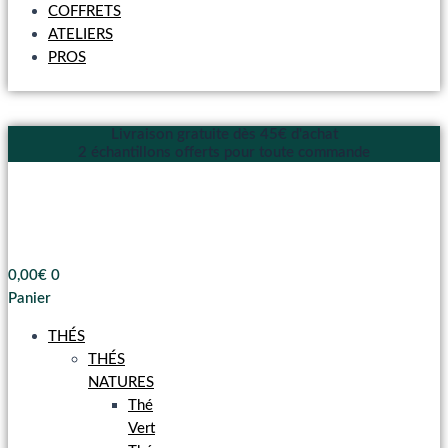
COFFRETS
ATELIERS
PROS
Livraison gratuite dès 45€ d'achat
2 échantillons offerts pour toute commande
0,00
€
0
Panier
THÉS
THÉS
NATURES
Thé
Vert