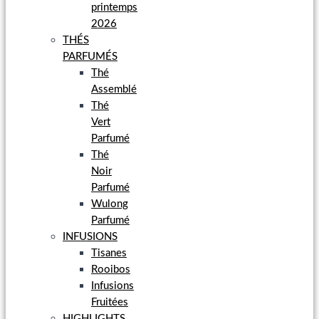
printemps
2026
THÉS
PARFUMÉS
Thé
Assemblé
Thé
Vert
Parfumé
Thé
Noir
Parfumé
Wulong
Parfumé
INFUSIONS
Tisanes
Rooibos
Infusions
Fruitées
HIGHLIGHTS