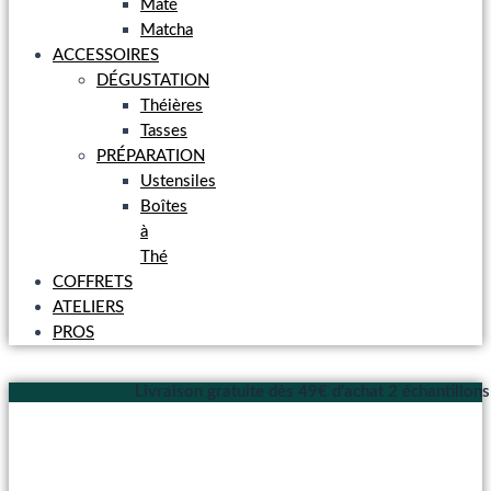
Maté
Matcha
ACCESSOIRES
DÉGUSTATION
Théières
Tasses
PRÉPARATION
Ustensiles
Boîtes
à
Thé
COFFRETS
ATELIERS
PROS
Livraison gratuite dès 49€ d'achat
2 échantillon